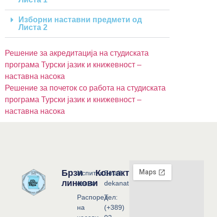
Изборни наставни предмети од
Листа 2
Решение за акредитација на студиската
програма Турски јазик и книжевност –
наставна насока
Решение за почеток со работа на студиската
програма Турски јазик и книжевност –
наставна насока
Брзи
Контакт
Испитни
Email:
линкови
сесии
dekanat@flf.ukim.edu.mk
Распоред
Тел:
на
(+389)