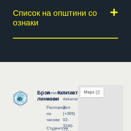
Список на општини со
ознаки
Брзи
Контакт
Испитни
Email:
линкови
сесии
dekanat@flf.ukim.edu.mk
Распоред
Тел:
на
(+389)
часови
02-
3240-
Студентски