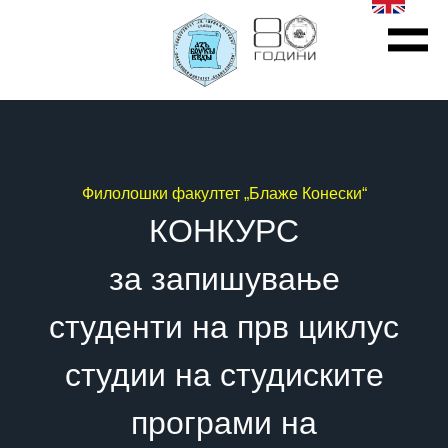
Филолошки факултет „Блаже Конески“
КОНКУРС
за запишување
студенти на прв циклус
студии на студиските
програми на