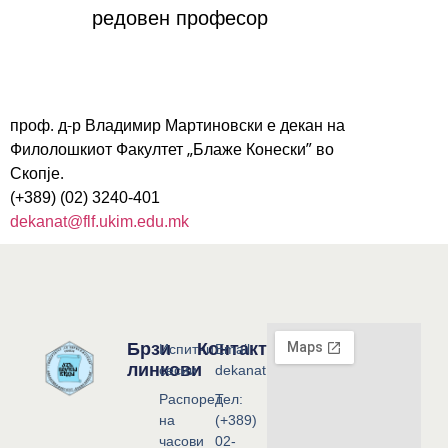
редовен професор
п
роф. д-р Владимир Мартиновски е декан на
Филолошкиот Факултет „Блаже Конески” во
Скопје.
(+389) (02) 3240-401
dekanat@flf.ukim.edu.mk
Брзи
Контакт
Испитни
Email:
линкови
сесии
dekanat@flf.ukim.edu.mk
Распоред
Тел:
на
(+389)
часови
02-