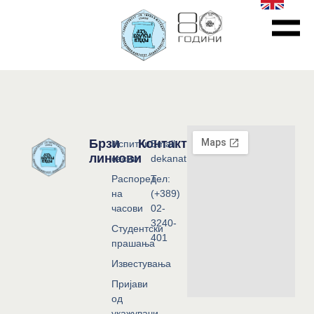
Брзи
Контакт
Испитни
Email:
линкови
сесии
dekanat@flf.ukim.edu.mk
Распоред
Тел:
на
(+389)
часови
02-
3240-
Студентски
401
прашања
Известувања
Пријави
од
укажувачи