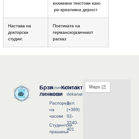
книжевни текстови како
ре-креативна дејност
Настава на
Поетиката на
докторски
германскојазичниот
студии:
расказ
Брзи
Контакт
Испитни
Email:
линкови
сесии
dekanat@flf.ukim.edu.mk
Распоред
Тел:
на
(+389)
часови
02-
3240-
Студентски
401
прашања