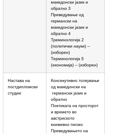
македонски јазик и
обратно 3
Преведување од
германски на
македонски јазик и
обратно 4
Треминологија 2
(политички науки) –
(изборен)
Терминологија 5
(економија) – (изборен)
Настава на
Консекутивно толкување
постдипломски
од македонски на
студии:
германски јазик и
обратно
Поетиката на просторот
и времето во
австриското
книжевно писмо
Преведувањето на