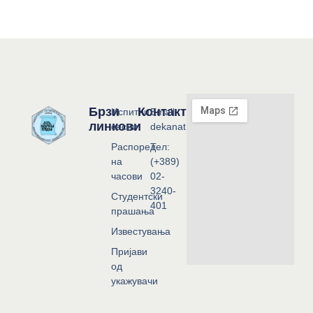
Брзи
Контакт
Испитни
Email:
линкови
сесии
dekanat@flf.ukim.edu.mk
Распоред
Тел:
на
(+389)
часови
02-
3240-
Студентски
401
прашања
Известувања
Пријави
од
укажувачи