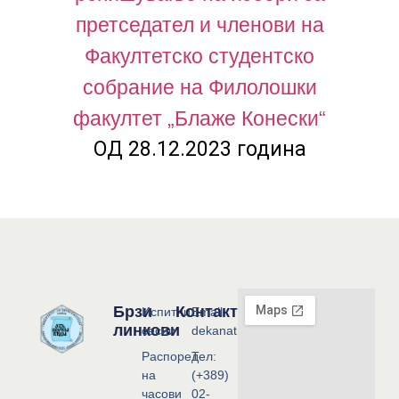
претседател и членови на
Факултетско студентско
собрание на Филолошки
факултет „Блаже Конески“
ОД 28.12.2023 година
Брзи
Контакт
Испитни
Email:
линкови
сесии
dekanat@flf.ukim.edu.mk
Распоред
Тел:
на
(+389)
часови
02-