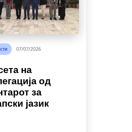
сти
07/07/2026
сета на
легација од
нтарот за
пски јазик