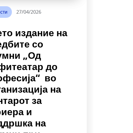
сти
27/04/2026
ето издание на
едбите со
умни „Од
фитеатар до
офесија“ во
ганизација на
нтарот за
риера и
ддршка на