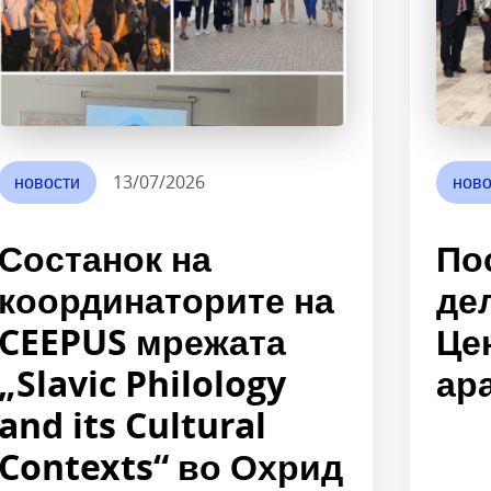
новости
13/07/2026
ново
Состанок на
По
координаторите на
де
CEEPUS мрежата
Це
„Slavic Philology
ара
and its Cultural
Contexts“ во Охрид