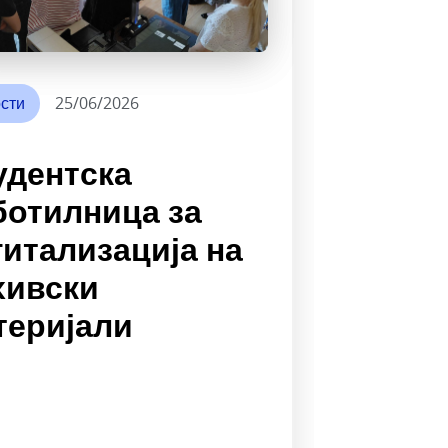
сти
25/06/2026
удентска
ботилница за
гитализација на
хивски
теријали