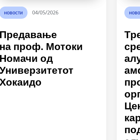
новости
04/05/2026
ново
Предавање
Тр
на проф. Мотоки
ср
Номачи од
ал
Универзитетот
ам
Хокаидо
пр
ор
Це
ка
по