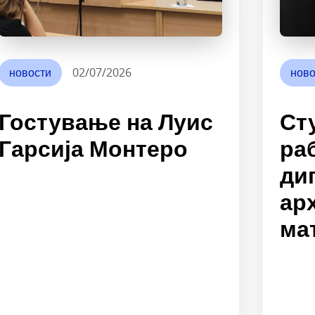
новости
02/07/2026
ново
Гостување на Луис
Ст
Гарсија Монтеро
ра
ди
ар
ма