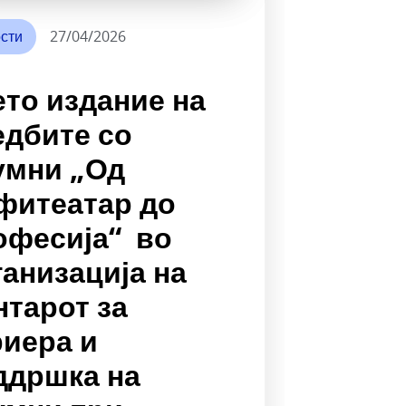
сти
27/04/2026
ето издание на
едбите со
умни „Од
фитеатар до
офесија“ во
ганизација на
нтарот за
риера и
ддршка на