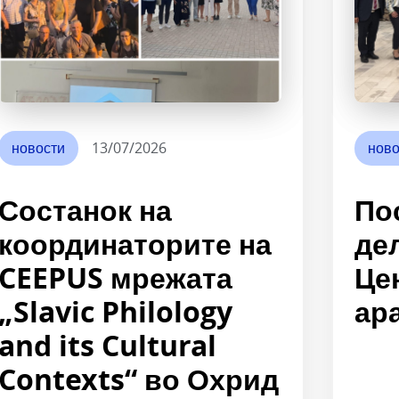
новости
13/07/2026
ново
Состанок на
По
координаторите на
де
CEEPUS мрежата
Це
„Slavic Philology
ара
and its Cultural
Contexts“ во Охрид