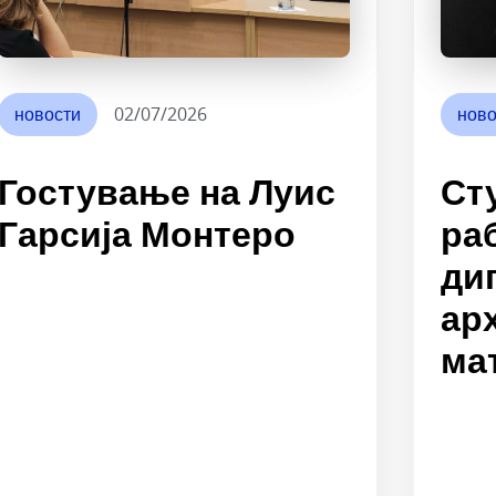
новости
02/07/2026
ново
Гостување на Луис
Ст
Гарсија Монтеро
ра
ди
ар
ма