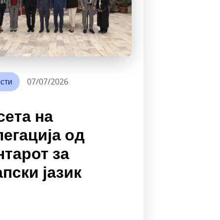
сти
07/07/2026
сета на
легација од
нтарот за
пски јазик