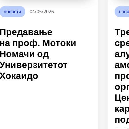
новости
04/05/2026
ново
Предавање
Тр
на проф. Мотоки
ср
Номачи од
ал
Универзитетот
ам
Хокаидо
пр
ор
Це
ка
по