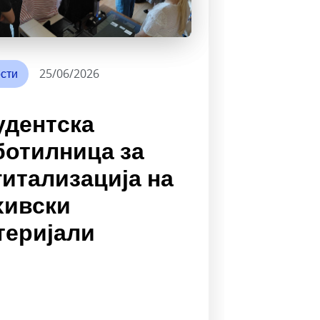
сти
25/06/2026
удентска
ботилница за
гитализација на
хивски
теријали