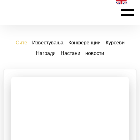
ЗА Ф
МЕЃУНАР
ПРОГРАМИ ЗА ДОЖ
Сите
Известувања
Конференции
Курсеви
Награди
Настани
новости