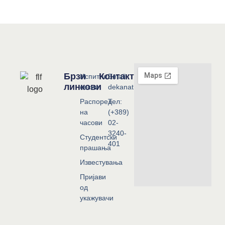
Брзи
Контакт
Испитни
Email:
линкови
сесии
dekanat@flf.ukim.edu.mk
Распоред
Тел:
на
(+389)
часови
02-
3240-
Студентски
401
прашања
Известувања
Пријави
од
укажувачи