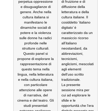
perpetua oppressione
di fruizione e di
e disuguaglianze di
diffusione della
genere. Anche nella
letteratura e della
cultura italiana si
cultura italiane. Il
manifestano le
cosiddetto ‘italiano
dinamiche sociali di
digitato’ è
potere e la violenza
caratterizzato da un
sulle donne ha radici
massiccio ricorso
profonde nelle
all’italiano
strutture culturali.
neostandard, da
Questo panel si
abbreviazioni,
propone di esplorare la
tecnicismi,
rappresentazione di
anglicismi, mescolati
questo tema nella
agli elementi
lingua, nella letteratura
dell’uso scritto
e nella cultura italiana,
tradizionale.
con particolare
La presente
attenzione alle opere
sessione mira per
di narrativa, del
cui ad esplorare le
cinema e del teatro. Gli
sfide e le
studi presentati
opportunità che l’era
potranno analizzare,
digitale presenta per