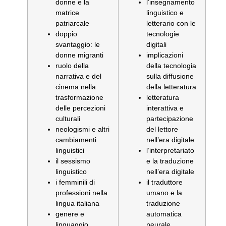
donne e la
l’insegnamento
matrice
linguistico e
patriarcale
letterario con le
doppio
tecnologie
svantaggio: le
digitali
donne migranti
implicazioni
ruolo della
della tecnologia
narrativa e del
sulla diffusione
cinema nella
della letteratura
trasformazione
letteratura
delle percezioni
interattiva e
culturali
partecipazione
neologismi e altri
del lettore
cambiamenti
nell’era digitale
linguistici
l’interpretariato
il sessismo
e la traduzione
linguistico
nell’era digitale
i femminili di
il traduttore
professioni nella
umano e la
lingua italiana
traduzione
genere e
automatica
linguaggio
neurale