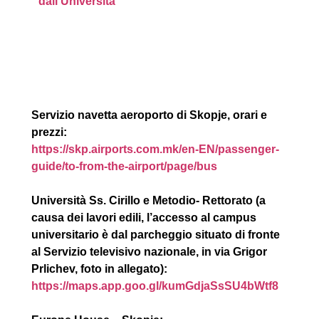
dall’Università
Servizio navetta aeroporto di Skopje, orari e
prezzi:
https://skp.airports.com.mk/
en-EN/passenger-
guide/to-from-
the-airport/page/bus
Università Ss. Cirillo e Metodio- Rettorato (a
causa dei lavori edili, l’accesso al campus
universitario è dal parcheggio situato di fronte
al Servizio televisivo nazionale, in via Grigor
Prlichev, foto in allegato):
https://maps.app.goo.gl/
kumGdjaSsSU4bWtf8