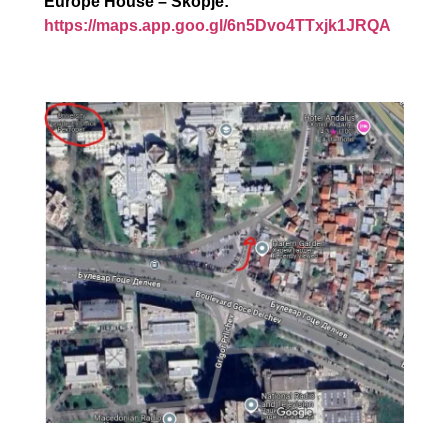
Europe House – Skopje:
https://maps.app.goo.gl/
6n5Dvo4TTxjk1JRQA