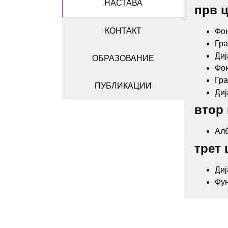
НАСТАВА
прв ц
КОНТАКТ
Фон
Гра
Диј
ОБРАЗОВАНИЕ
Фон
Гра
ПУБЛИКАЦИИ
Диј
втор 
Алб
трет 
Диј
Фун