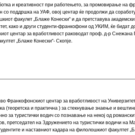
ботка и креативност при работењето, за промовирање на фра
 со поддршка на УАФ, овој центар ќе продолжи да соработ
шкиот факулет „Блаже Конески“ и да претставува академски 
лтет, како и други студенти-франкофони од УКИМ, ќе бидат 
киот центар за вработливост раководат проф. д-р Снежана 
ултет „Блаже Конески“- Скопје.
. во Франкофонскиот центар за вработливост на Универзитет
ка (теоретска и практична ) за стекнување знаење и вешти
чно за туристички водич со познавање на некој од романски
ов, претседател на Здружението на туристички водичи на Ма
тудентите и наставниот кадара на филолошкиот факултет „Б