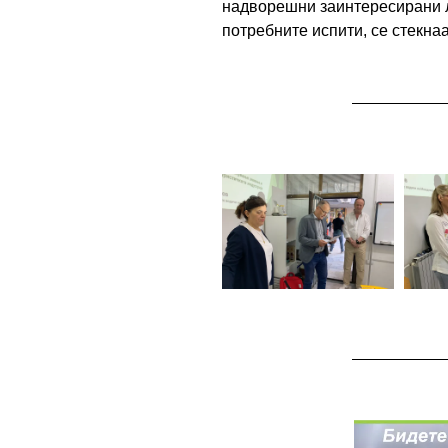
надворешни заинтересирани ли
потребните испити, се стекна