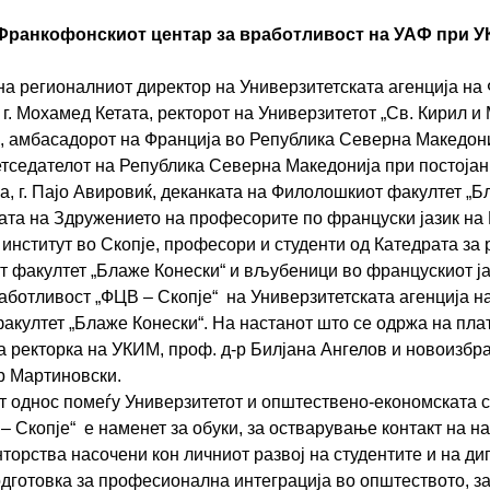
Франкофонскиот центар за вработливост на УАФ при 
о на регионалниот директор на Универзитетската агенција на
. Мохамед Кетата, ректорот на Универзитетот „Св. Кирил и 
, амбасадорот на Франција во Република Северна Македониј
етседателот на Република Северна Македонија при постоја
, г. Пајо Авировиќ, деканката на Филолошкиот факултет „Бл
ата на Здружението на професорите по француски јазик на
институт во Скопје, професори и студенти од Катедрата за 
 факултет „Блаже Конески“ и вљубеници во францускиот ј
аботливост „ФЦВ – Скопје“ на Универзитетската агенција 
култет „Блаже Конески“. На настанот што се одржа на пла
а ректорка на УКИМ, проф. д-р Билјана Ангелов и новоизбр
р Мартиновски.
т однос помеѓу Универзитетот и општествено-економската 
– Скопје“ е наменет за обуки, за остварување контакт на н
торства насочени кон личниот развој на студентите и на д
дготовка за професионална интеграција во општеството, з