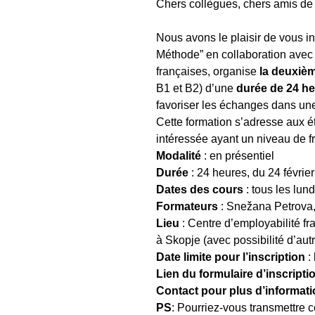
Chers collègues, chers amis de 
Nous avons le plaisir de vous i
Méthode” en collaboration avec l
françaises, organise
la deuxième
B1 et B2) d’une
durée
de
24 h
favoriser les échanges dans une 
Cette formation s’adresse aux ét
intéressée ayant un niveau de fr
Modalité
: en présentiel
Durée
: 24 heures, du 24 févrie
Dates des cours
: tous les lun
Formateurs
: Snežana Petrova
Lieu
: Centre d’employabilité f
à Skopje (avec possibilité d’aut
Date limite pour l’inscription
: 
Lien du formulaire d’inscripti
Contact pour plus d’informat
PS
: Pourriez-vous transmettre c