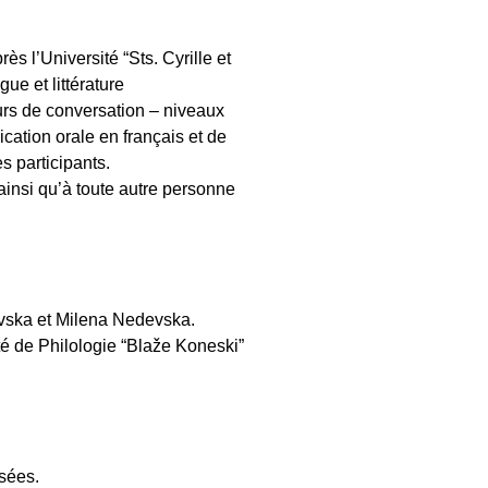
rès l’Université “Sts. Cyrille et
ue et littérature
rs de conversation – niveaux
ication orale en français et de
s participants.
 ainsi qu’à toute autre personne
vska et Milena Nedevska.
é de Philologie “Blaže Koneski”
ssées.