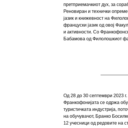
претприемачкиот дух, за сора
Реновиран и технички опремен
јазик и книжевност на Филоло
француски јазик од овој Факу
и активности. Со Франкофонс
Бабамова од Филолошкиот фак
Од 28 до 30 септември 2023 г
Франкофонијата се одржа обу
туристичката индустрија, пото
на обучувачот, Бранко Босилк
12 учесници од редовите на с