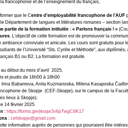
la francophonie et de l’enseignement du français,
nformer que le C
entre d’employabilité francophone de l’AUF
p
e Département de langues et littératures romanes – section lang
 partie de la formation intitulée : « Parlons français ! »
(Cou
eures
. L’objectif de cette formation est de promouvoir la commun
ambiance conviviale et amicale. Les cours sont gratuits pour le
udiants de l’Université “Sts. Cyrille et Méthode”, aux diplômés,
ançais B1 ou B2. La formation est gratuite.
r au début du mois d’avril 2025.
dis et jeudis de 16h00 à 18h00
, Irina Babamova, Anita Kuzmanoska, Milena Kasaposka Čadlo
rancophone de Skopje (CEF-Skopje), sur le campus de la Facult
res lieux à Skopje).
le 14 février 2025
on
:
https://forms.
gle/jksqw3v6pTwgC8K17
ions
:
cefskopje@
gmail.com
ette information auprès de personnes qui pourraient être intére