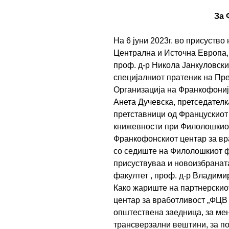
За 
На 6 јуни 2023г. во присуств
Централна и Источна Европа, г
проф. д-р Никола Јанкуловски
специјалниот пратеник на Пр
Организација на Франкофонија
Анета Дучевска, претседателк
претставници од Францускиот 
книжевности при Филолошкиот
Франкофонскиот центар за вр
со седиште на Филолошкиот фа
присуствуваа и новоизбранат
факултет , проф. д-р Владими
Како жариште на партнерскио
центар за вработливост „ФЦВ 
општествена заедница, за мен
трансверзални вештини, за по