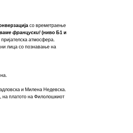
конверзација
со времетраење
ваме француски!
(ниво Б1 и
о пријателска атмосфера.
ани лица со познавање на
ина.
адловска и Милена Недевска.
, на платото на Филолошкиот