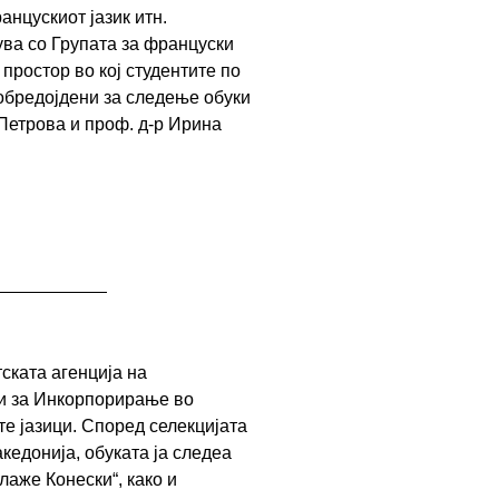
нцускиот јазик итн.
ува со Групата за француски
простор во кој студентите по
добредојдени за следење обуки
Петрова и проф. д-р Ирина
ската агенција на
ни за Инкорпорирање во
те јазици. Според селекцијата
кедонија, обуката ја следеа
лаже Конески“, како и