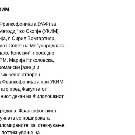
УКИМ
 Франкофонијата (УАФ) за
Методиј“ во Скопје (УКИМ),
а, г. Сирил Бомгартнер,
ниот Совет на Меѓународната
аже Конески“, проф. д-р
 РМ, Марија Николовска,
романски јазици и
азик беше отворен
на Франкофонијата при УКИМ
тато пред Факултетот
аниот декан на Филолошкиот
средина, Франкофонскиот
аучната со пошироката
ипломираните, за стекнување
а поттикнување на