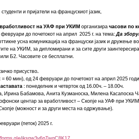
 студенти и пријатели на францускиот јазик,
 вработливост на УАФ при УКИМ
организира
ч
асови по 
24 февруари до почетокот на април 2025 г. на тема:
Да збору
оттикне усна комуникација на француски јазик и дружење в
тите на УКИМ, за дипломирани и за сите други заинтересир
 или Б2. Часовите се бесплатни.
зичко присуство
.
с = 60 мин), од 24 февруари до почетокот на април 2025 год
наставата
: понеделник и четврток од 16.00ч. – 18.00ч.
, Ирина Бабамова, Анита Кузманоска, Милена Касапоска Ч
фонски центар за вработливост – Скопје на УАФ при УКИМ
Скопје (можност и за други места на одржување).
евруари (петок) 2025 г.
/forms.
gle/jksqw3v6pTwgC8K17