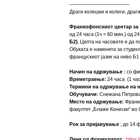
——————————
——
Драги колешки и колеги, драги
Франкофонскиот центар за
од 24 часа (1ч = 60 мин.) од 
Б2).
Целта на часовите е да п
Обуката е наменета за студен
францускиот јазик на ниво Б1
Начин на одржување :
со фи
Времетраење:
24 часа (1 ча
Термини на одржување на 
Обучувачи:
Снежана Петрова
Место на одржување:
Франко
факултет „Блаже Конески“ во 
Рок за пријавување
; до 14 ф
Линк од формуларот
:
https:/