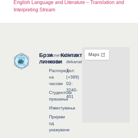
English Language and Literature – Translation and
Interpreting Stream
Брзи
Контакт
Испитни
Email:
линкови
сесии
dekanat@flf.ukim.edu.mk
Распоред
Тел:
на
(+389)
часови
02-
3240-
Студентски
401
прашања
Известувања
Пријави
од
укажувачи