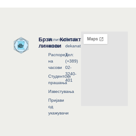
Брзи
Контакт
Испитни
Email:
линкови
сесии
dekanat@flf.ukim.edu.mk
Распоред
Тел:
на
(+389)
часови
02-
3240-
Студентски
401
прашања
Известувања
Пријави
од
укажувачи