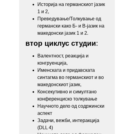
Историја на германскиот јазик
1 и 2,
Преведување/Толкување од
германски како Б- и В-јазик на
македонски јазик 1 и 2.
втор циклус студии
:
Валентност, реакција и
конгруенција,
Именската и придавската
синтагма во германскиот и во
македонскиот јазик,
Консекутивно и симултано
конференциско толкување
Научното дело од содржински
аспект
Задачи, вежби, интеракција
(DLL 4)