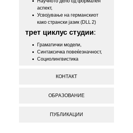
Научното дело од формален
аспект,
Усвојување на германскиот
како странски јазик (DLL 2)
трет циклус студии
:
Граматички модели,
Синтаксичка повеќезначност,
Социолингвистика
КОНТАКТ
ОБРАЗОВАНИЕ
ПУБЛИКАЦИИ