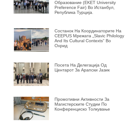
Образование (EKET University
Preference Fair) Во Истанбул,
Република Турција.
Состанок На Координаторите На
CEEPUS Мрежата „Slavic Philology
And Its Cultural Contexts“ Во
Охрид
Посета На Делегација Од
Центарот За Арапски Јазик
Промотивни Активности За
Магистерските Студии По
Конференциско Толкување