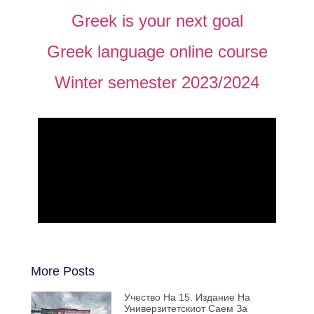
Greek is your next goal
Greek language online course
Winter semester 2023/2024
More Posts
Учество На 15. Издание На
Универзитетскиот Саем За