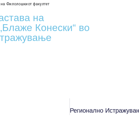
 на Филолошкиот факултет  
астава на
„Блаже Конески“ во
стражување