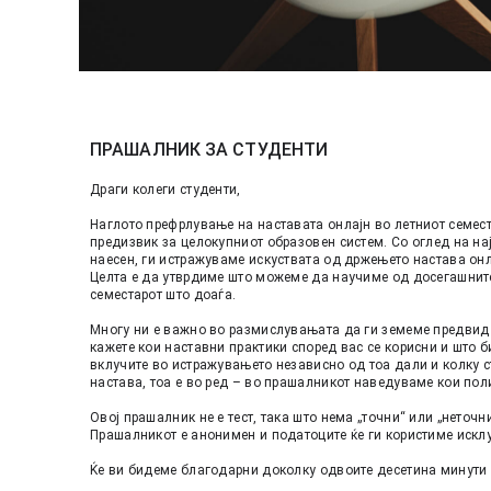
ПРАШАЛНИК ЗА СТУДЕНТИ
Драги колеги студенти, 
Наглото префрлување на наставата онлајн во летниот семес
предизвик за целокупниот образовен систем. Со оглед на на
наесен, ги истражуваме искуствата од држењето настава онл
Целта е да утврдиме што можеме да научиме од досегашните
семестарот што доаѓа. 
Многу ни е важно во размислувањата да ги земеме предвид и
кажете кои наставни практики според вас се корисни и што б
вклучите во истражувањето независно од тоа дали и колку ст
настава, тоа е во ред – во прашалникот наведуваме кои поли
Овој прашалник не е тест, така што нема „точни“ или „неточн
Прашалникот е анонимен и податоците ќе ги користиме исклу
Ќе ви бидеме благодарни доколку одвоите десетина минути