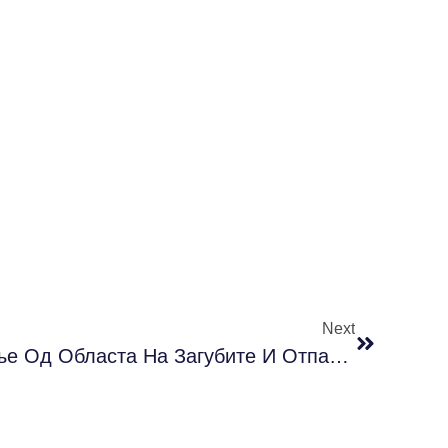
Next
Регионално Истражување Од Областа На Загубите И Отпадот Од Храна Во Домаќинствата