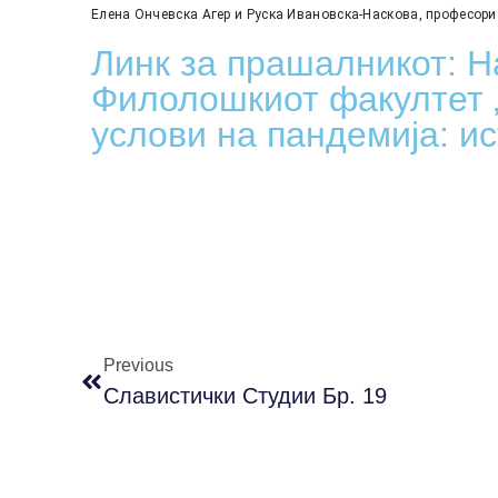
Елена Ончевска Агер и Руска Ивановска-Наскова, професори
Линк за прашалникот: Н
Филолошкиот факултет 
услови на пандемија: и
Previous
Славистички Студии Бр. 19