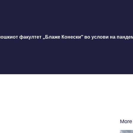
ошкиот факултет „Блаже Конески“ во услови на панде
More