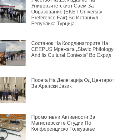
Универзитетскиот Саем За
Образование (EKET University
Preference Fair) Во Истанбул,
Република Турција.
Состанок На Координаторите На
CEEPUS Мрежата „Slavic Philology
And Its Cultural Contexts“ Во Охрид
Посета На Делегација Од Центарот
За Арапски Јазик
Промотивни Активности За
Магистерските Студии По
Конференциско Толкување