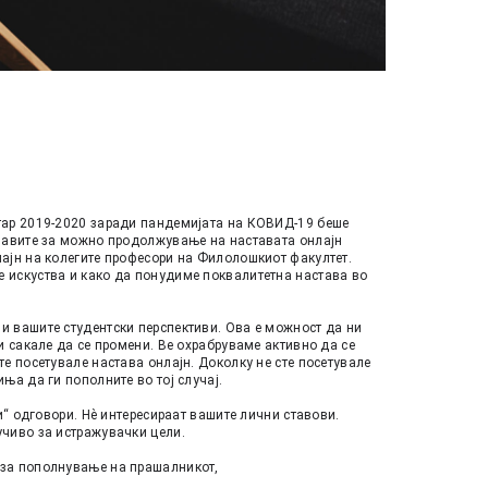
тар 2019-2020 заради пандемијата на КОВИД-19 беше 
јавите за можно продолжување на наставата онлајн 
ајн на колегите професори на Филолошкиот факултет. 
 искуства и како да понудиме поквалитетна настава во 
 вашите студентски перспективи. Ова е можност да ни 
и сакале да се промени. Ве охрабруваме активно да се 
е посетувале настава онлајн. Доколку не сте посетувале 
ња да ги пополните во тој случај.
и“ одговори. Нѐ интересираат вашите лични ставови. 
чиво за истражувачки цели. 
 за пополнување на прашалникот, 