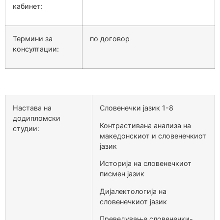
кабинет:
Термини за
по договор
консултации:
Настава на
Словенечки јазик 1-8
додипломски
Контрастивана анализа на
студии:
македонскиот и словенечкиот
јазик
Историја на словенечкиот
писмен јазик
Дијалектологија на
словенечкиот јазик
Преведување словенечки-