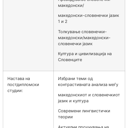
македонски/
македонски-словенечки јазик
1 и 2
Толкување словенечки-
македонски/македонски-
словенечки јазик
Култура и цивилизација на
Словенците
Настава на
Избрани теми од
постдипломски
контрастивната анализа меѓу
студии:
македонскиот и словенечкиот
јазик и култура
Современи лингвистички
теории
Актуелни проучувања на