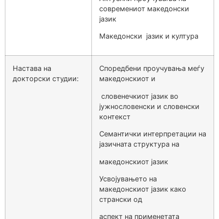
современиот македонски
јазик
Македонски јазик и култура
Настава на
Споредбени проучувања меѓу
докторски студии:
македонскиот и
словенечкиот јазик во
јужнословенски и словенски
контекст
Семантички интерпретации на
јазичната структура на
македонскиот јазик
Усвојувањето на
македонскиот јазик како
странски од
аспект на применетата