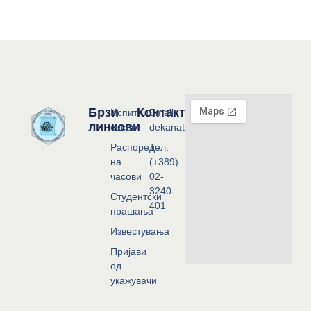
Брзи
Контакт
Испитни
Email:
линкови
сесии
dekanat@flf.ukim.edu.mk
Распоред
Тел:
на
(+389)
часови
02-
3240-
Студентски
401
прашања
Известувања
Пријави
од
укажувачи