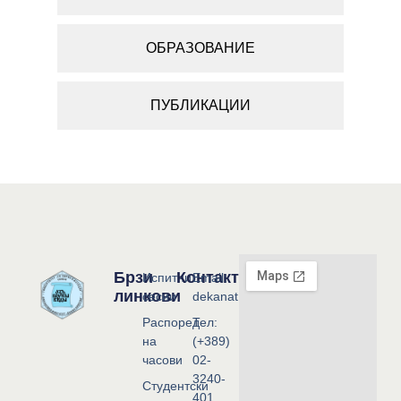
ОБРАЗОВАНИЕ
ПУБЛИКАЦИИ
Брзи
Контакт
Испитни
Email:
линкови
сесии
dekanat@flf.ukim.edu.mk
Распоред
Тел:
на
(+389)
часови
02-
3240-
Студентски
401