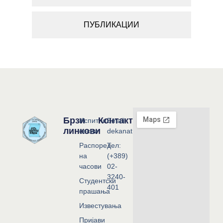
ПУБЛИКАЦИИ
Брзи
Контакт
Испитни
Email:
линкови
сесии
dekanat@flf.ukim.edu.mk
Распоред
Тел:
на
(+389)
часови
02-
3240-
Студентски
401
прашања
Известувања
Пријави