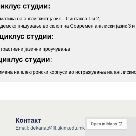
иклус студии:
матика на англискиот јазик – Синтакса 1 и 2,
демско пишување во склоп на Современ англиски јазик 3 и
циклус студии
:
трастивни јазични проучувања
циклус студии
:
мена на електронски корпуси во истражувања на англискио
Контакт
Email: dekanat@flf.ukim.edu.mk