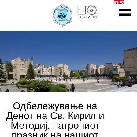
Одбележување на
Денот на Св. Кирил и
Методиј, патрониот
празник на нашиот