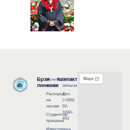
Брзи
Контакт
Испитни
Email:
линкови
сесии
dekanat@flf.ukim.edu.mk
Распоред
Тел:
на
(+389)
часови
02-
3240-
Студентски
401
прашања
Известувања