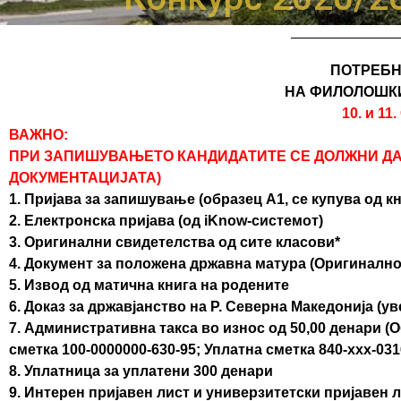
ПОТРЕБН
НА ФИЛОЛОШКИ
10. и 11
ВАЖНО:
ПРИ ЗАПИШУВАЊЕТО КАНДИДАТИТЕ СЕ ДОЛЖНИ ДА 
ДОКУМЕНТАЦИЈАТА)
1. Пријава за запишување (образец А1, се купува од 
2. Електронска пријава (од iKnow-системот)
3. Оригинални свидетелства од сите класови*
4. Документ за положена државна матура (Оригиналн
5. Извод од матична книга на родените
6. Доказ за државјанство на Р. Северна Македонија (у
7. Административна такса во износ од 50,00 денари (
сметка 100-0000000-630-95; Уплатна сметка 840-ххх-031
8. Уплатница за уплатени 300 денари
9. Интерен пријавен лист и универзитетски пријавен 