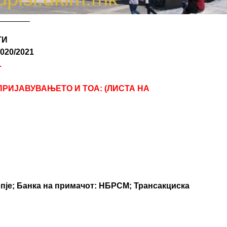
ТИ
20/2021
.
РИЈАВУВАЊЕТО И ТОА: (ЛИСТА НА
опје; Банка на примачот: НБРСМ; Трансакциска