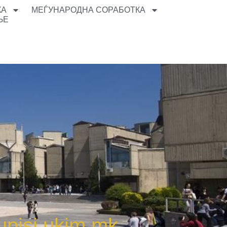
КА
МЕЃУНАРОДНА СОРАБОТКА
ЊЕ
pisi.ukim.mk