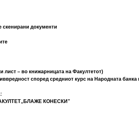
те скенирани документи
ите
ки лист – во книжарницата на Факултетот)
иввредност според средниот курс на Народната банка 
:
 ФАКУЛТЕТ„БЛАЖЕ КОНЕСКИ”