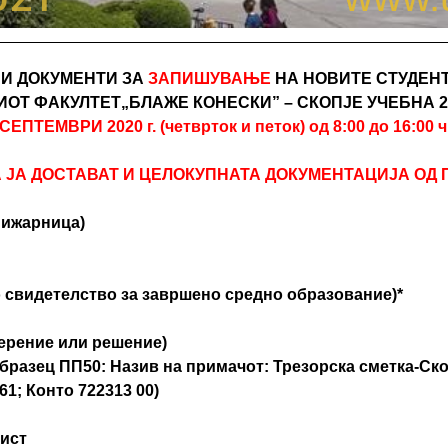
И ДОКУМЕНТИ ЗА
ЗАПИШУВАЊЕ
НА НОВИТЕ СТУДЕН
ОТ ФАКУЛТЕТ„БЛАЖЕ КОНЕСКИ” – СКОПЈЕ УЧЕБНА 20
. СЕПТЕМВРИ 2020 г. (четврток и петок) од 8:00 до 16:00 ч
ЈА ДОСТАВАТ И ЦЕЛОКУПНАТА ДОКУМЕНТАЦИЈА ОД П
книжарница)
о свидетелство за завршено средно образование)*
верение или решение)
Образец ПП50: Назив на примачот: Трезорска сметка-Ск
61; Конто 722313 00)
лист