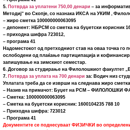
5.
Потврда за уплатени 750,00 денари
– за информатив
Методиј“ во Скопје, со назнака ИКСА на УКИМ , Филол
– жиро сметка 100000000063095
– депонент: НБРСМ со сметка на буџетски корисник 16
– приходна шифра 723012,
– програма 41
Надоместокот од претходниот став на оваа точка го п
ослободени од плаќање партиципација и кофинансирањ
запишување на зимскиот семестар.
6. Договор за студирање на Филолошкиот факултет „Бл
7.
Потврда за уплата на 700 денари
за: Водич низ студ
Уплатата треба да се изврши на следнава жиро сметка
– Назив на примачот: Буџет на РСМ – ФИЛОЛОШКИ 
– Сметка: 100000000063095
– Сметка на буџетски корисник: 1600104235 788 10
– Приходна шифра: 723012
– Програма 41
Документите се поднесуваат ФИЗИЧКИ во определени