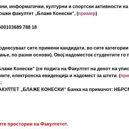
ни, информатички, културни и спортски активности на 
ошки факултет „Блаже Конески“, (
пример
)
00103689 788 18
однесуваат сите примени кандидати, во сите категории
е, по разни основи). Овој надоместок студентите го п
аже Конески“ (се подига на Факултет на денот на упис
иите, електронска евиденција и надомест за штети. (
пр
:
ФАКУЛТЕТ „БЛАЖЕ КОНЕСКИ“ Банка на примачот: НБРС
те простории на Факултетот.