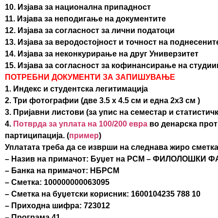
10. Изјава за национална припадност
11. Изјава за неподигање на документите
12. Изјава за согласност за лични податоци
13. Изјава за веродостојност и точност на поднесени
14. Изјава за неконкурирање на друг Универзитет
15. Изјава за согласност за кофинансирање на студии
ПОТРЕБНИ ДОКУМЕНТИ ЗА ЗАПИШУВАЊЕ
1. Индекс и студентска легитимација
2. Три фотографии (две 3.5 х 4.5 см и една 2х3 см )
3. Пријавни листови (за упис на семестар и статистич
4.
Потврда за уплата на 100/200 евра
во денарска прот
партиципација. (
пример
)
Уплатата треба да се изврши на следнава жиро сметка
– Назив на примачот: Буџет на РСМ – ФИЛОЛОШКИ
– Банка на примачот: НБРСМ
– Сметка: 100000000063095
– Сметка на буџетски корисник: 1600104235 788 10
– Приходна шифра: 723012
– Програма 41