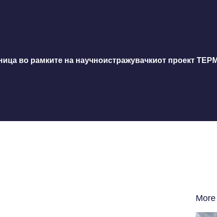
ница во рамките на научноистражувачкиот проект ТЕ
More