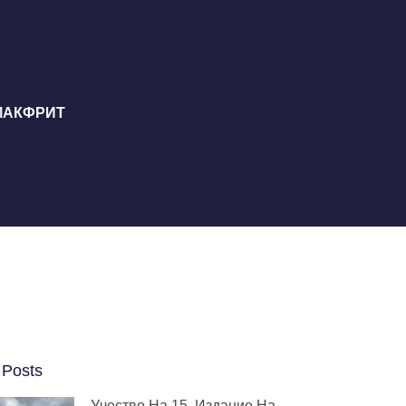
РМАКФРИТ
 Posts
Учество На 15. Издание На