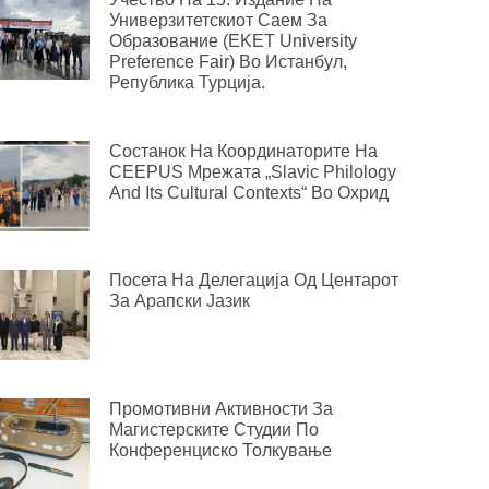
Универзитетскиот Саем За
Образование (EKET University
Preference Fair) Во Истанбул,
Република Турција.
Состанок На Координаторите На
CEEPUS Мрежата „Slavic Philology
And Its Cultural Contexts“ Во Охрид
Посета На Делегација Од Центарот
За Арапски Јазик
Промотивни Активности За
Магистерските Студии По
Конференциско Толкување