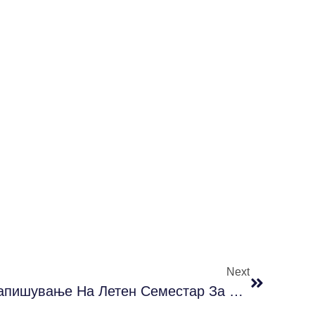
Next
Заверка На Зимски И Запишување На Летен Семестар За Учебната 2021/2022 Г.