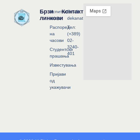
Брзи
Контакт
Испитни
Email:
линкови
сесии
dekanat@flf.ukim.edu.mk
Распоред
Тел:
на
(+389)
часови
02-
3240-
Студентски
401
прашања
Известувања
Пријави
од
укажувачи