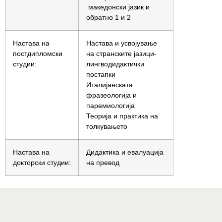
македонски јазик и
обратно 1 и 2
Настава на
Настава и усвојување
постдипломски
на странските јазици-
студии:
лингводидактички
постапки
Италијанската
фразеологија и
паремиологија
Теорија и практика на
толкувањето
Настава на
Дидактика и евалуација
докторски студии:
на превод