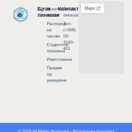
Брзи
Контакт
Испитни
Email:
линкови
сесии
dekanat@flf.ukim.edu.mk
Распоред
Тел:
на
(+389)
часови
02-
3240-
Студентски
401
прашања
Известувања
Пријави
од
укажувачи
© 2026 All Rights Reserved - Филолошки факултет