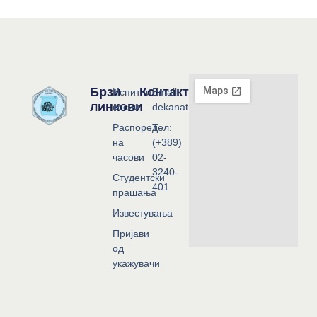
Брзи
Контакт
Испитни
Email:
линкови
сесии
dekanat@flf.ukim.edu.mk
Распоред
Тел:
на
(+389)
часови
02-
3240-
Студентски
401
прашања
Известувања
Пријави
од
укажувачи