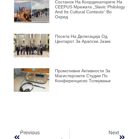
Состанок На Координаторите На
CEEPUS Мрежата „Slavic Philology
And Its Cultural Contexts“ Во
Охрид
Посета На Делегација Од
Центарот За Арапски Јазик
Промотивни Активности За
Магистерските Студии По
Конференциско Толкување
Previous
Next