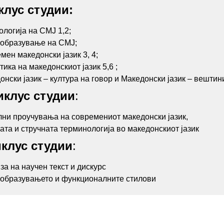
клус студии:
логија на СМЈ 1,2;
образување на СМЈ;
мен македонски јазик 3, 4;
ика на македонскиот јазик 5,6 ;
онски јазик – култура на говор и Македонски јазик – вешт
иклус студии
:
лни проучувања на современиот македонски јазик,
ата и стручната терминологија во македонскиот јазик
иклус студии
:
за на научен текст и дискурс
образувањето и функционалните стилови