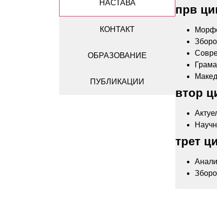
НАСТАВА
прв ци
КОНТАКТ
Морфо
Зборо
Совре
ОБРАЗОВАНИЕ
Грамат
Макед
ПУБЛИКАЦИИ
втор ц
Актуе
Научн
трет ц
Анали
Зборо