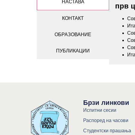
НАСТАВА
прв ц
КОНТАКТ
Сов
Ита
Сов
ОБРАЗОВАНИЕ
Сов
Сов
ПУБЛИКАЦИИ
Ита
Брзи линкови
Испитни сесии
Распоред на часови
Студентски прашања