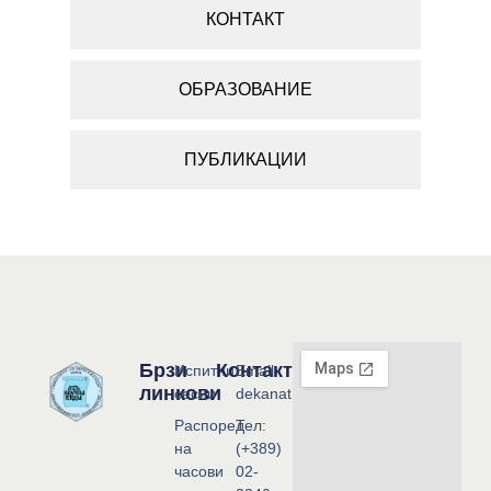
КОНТАКТ
ОБРАЗОВАНИЕ
ПУБЛИКАЦИИ
Брзи
Контакт
Испитни
Email:
линкови
сесии
dekanat@flf.ukim.edu.mk
Распоред
Тел:
на
(+389)
часови
02-