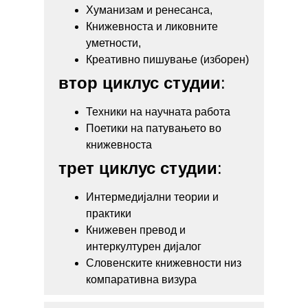
Хуманизам и ренесанса,
Книжевноста и ликовните
уметности,
Креативно пишување (изборен)
втор циклус студии
:
Техники на научната работа
Поетики на патувањето во
книжевноста
трет циклус студии
:
Интермедијални теории и
практики
Книжевен превод и
интеркултурен дијалог
Словенските книжевности низ
компаративна визура