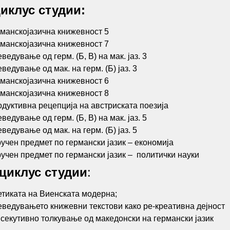
иклус студии:
манскојазична книжевност 5
манскојазична книжевност 7
ведување од герм. (Б, В) на мак. јаз. 3
ведување од мак. на герм. (Б) јаз. 3
манскојазична книжевност 6
манскојазична книжевност 8
дуктивна рецепција на австриската поезија
ведување од герм. (Б, В) на мак. јаз. 5
ведување од мак. на герм. (Б) јаз. 5
учен предмет по германски јазик – економија
учен предмет по германски јазик – политички науки
циклус студии
:
тиката на Виенската модерна;
ведувањето книжевни текстови како ре-креативна дејност
секутивно толкување од македонски на германски јазик