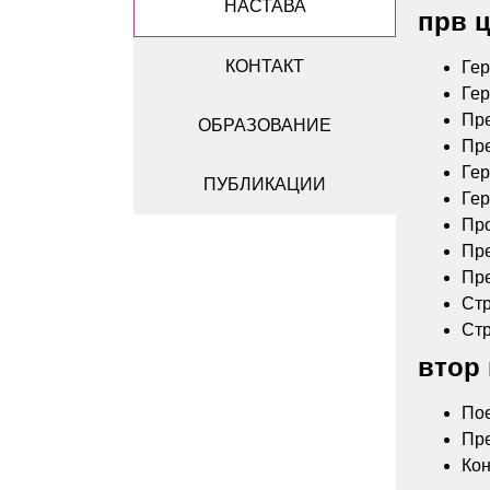
НАСТАВА
прв ц
КОНТАКТ
Гер
Гер
Пре
ОБРАЗОВАНИЕ
Пре
Гер
ПУБЛИКАЦИИ
Гер
Про
Пре
Пре
Стр
Стр
втор 
Пое
Пре
Кон