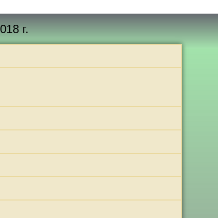
УДИИ
18 г.