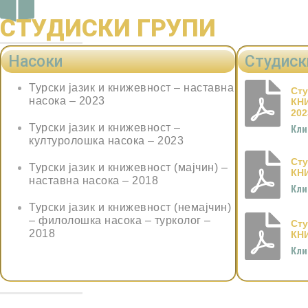
СТУДИСКИ ГРУПИ
Насоки
Студиск
Турски јазик и книжевност – наставна
Сту
насока – 2023
КН
202
Турски јазик и книжевност –
Кли
културолошка насока – 2023
Сту
Турски јазик и книжевност (мајчин) –
КН
наставна насока – 2018
Кли
Турски јазик и книжевност (немајчин)
– филолошка насока – турколог –
Сту
2018
КНИ
Кли