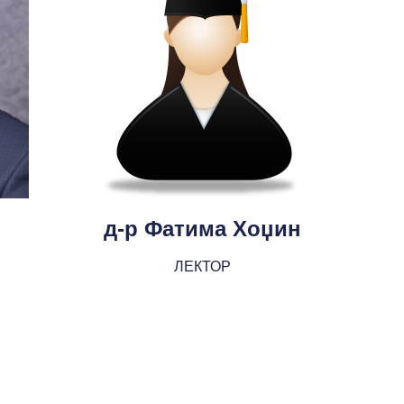
н
д-р Фатима Хоџин
ЛЕКТОР