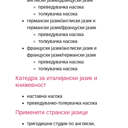
англиски јазик/француски јазик
преведувачка насока
толкувачка насока
германски јазик/англиски јазик и
германски јазик/француски јазик
преведувачка насока
толкувачка насока
француски јазик/англиски јазик и
француски јазик/германски јазик
преведувачка насока
толкувачка насока
Катедра за италијански јазик и
книжевност
наставна насока
преведувачко-толкувачка насока
Применети странски јазици
тригодишни студии по англиски,