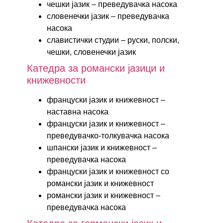
чешки јазик – преведувачка насока
словенечки јазик – преведувачка
насока
славистички студии – руски, полски,
чешки, словенечки јазик
Катедра за романски јазици и
книжевности
француски јазик и книжевност –
наставна насока
француски јазик и книжевност –
преведувачко-толкувачка насока
шпански јазик и книжевност –
преведувачка насока
француски јазик и книжевност со
романски јазик и книжевност
романски јазик и книжевност –
преведувачка насока