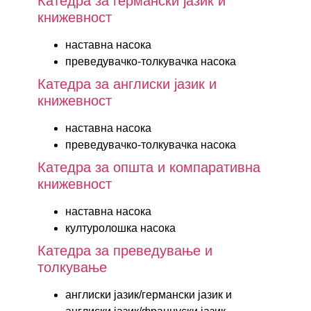
Катедра за германски јазик и
книжевност
наставна насока
преведувачко-толкувачка насока
Катедра за англиски јазик и
книжевност
наставна насока
преведувачко-толкувачка насока
Катедра за општа и компаративна
книжевност
наставна насока
културолошка насока
Катедра за преведување и
толкување
англиски јазик/германски јазик и