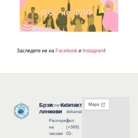
Заследете не на
Facebook
и
Instagram
!
Брзи
Контакт
Испитни
Email:
линкови
сесии
dekanat@flf.ukim.edu.mk
Распоред
Тел:
на
(+389)
часови
02-