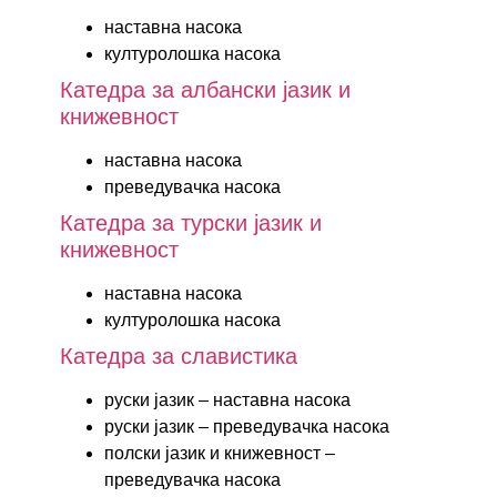
наставна насока
културолошка насока
Катедра за албански јазик и
книжевност
наставна насока
преведувачка насока
Катедра за турски јазик и
книжевност
наставна насока
културолошка насока
Катедра за славистика
руски јазик – наставна насока
руски јазик – преведувачка насока
полски јазик и книжевност –
преведувачка насока