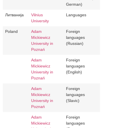
German)
Литванија
Vilnius
Languages
University
Poland
Adam
Foreign
Mickiewicz
languages
University in
(Russian)
Poznań
Adam
Foreign
Mickiewicz
languages
University in
(English)
Poznań
Adam
Foreign
Mickiewicz
languages
University in
(Slavic)
Poznań
Adam
Foreign
Mickiewicz
languages