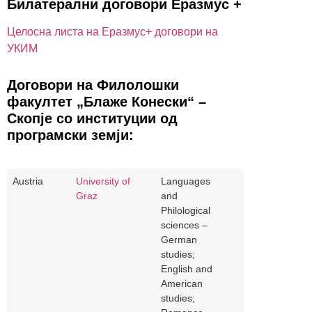
Билатерални договори Еразмус +
Целосна листа на Еразмус+ договори на
УКИМ
Договори на Филолошки
факултет „Блаже Конески“ –
Скопје со институции од
програмски земји:
Austria
University of
Languages
Graz
and
Philological
sciences –
German
studies;
English and
American
studies;