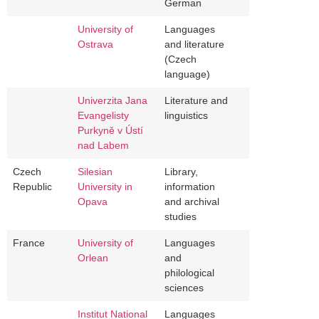
German
University of
Languages
Ostrava
and literature
(Czech
language)
Univerzita Jana
Literature and
Evangelisty
linguistics
Purkyně v Ústí
nad Labem
Czech
Silesian
Library,
Republic
University in
information
Opava
and archival
studies
France
University of
Languages
Orlean
and
philological
sciences
Institut National
Languages