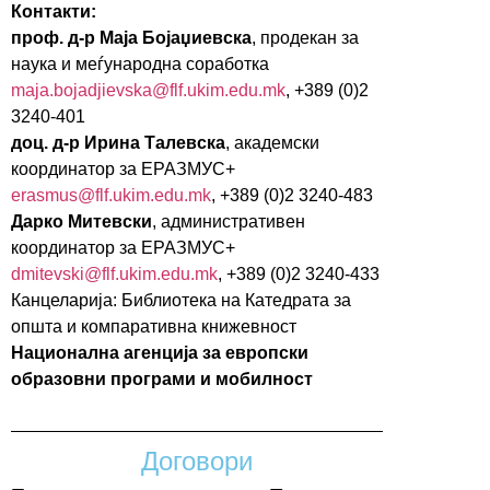
Контакти:
проф. д-р Маја Бојаџиевска
, продекан за
наука и меѓународна соработка
maja.bojadjievska@flf.ukim.edu.mk
, +389 (0)2
3240-401
доц. д-р Ирина Талевска
, академски
координатор за ЕРАЗМУС+
erasmus@flf.ukim.edu.mk
, +389 (0)2 3240-483
Дарко Митевски
, административен
координатор за ЕРАЗМУС+
dmitevski@flf.ukim.edu.mk
, +389 (0)2 3240-433
Канцеларија: Библиотека на Катедрата за
општа и компаративна книжевност
Национална агенција за европски
образовни програми и мобилност
Договори