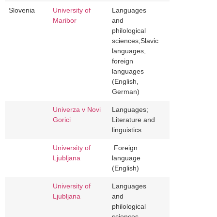
Slovenia
University of
Languages
Maribor
and
philological
sciences;Slavic
languages,
foreign
languages
(English,
German)
Univerza v Novi
Languages;
Gorici
Literature and
linguistics
University of
Foreign
Ljubljana
language
(English)
University of
Languages
Ljubljana
and
philological
sciences