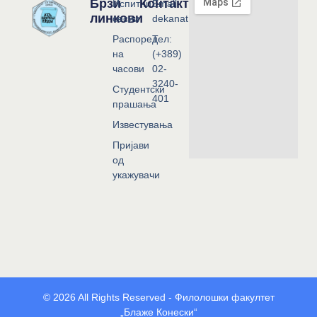
Брзи
Контакт
Испитни
Email:
линкови
сесии
dekanat@flf.ukim.edu.mk
Распоред
Тел:
на
(+389)
часови
02-
3240-
Студентски
401
прашања
Известувања
Пријави
од
укажувачи
© 2026 All Rights Reserved - Филолошки факултет
„Блаже Конески“