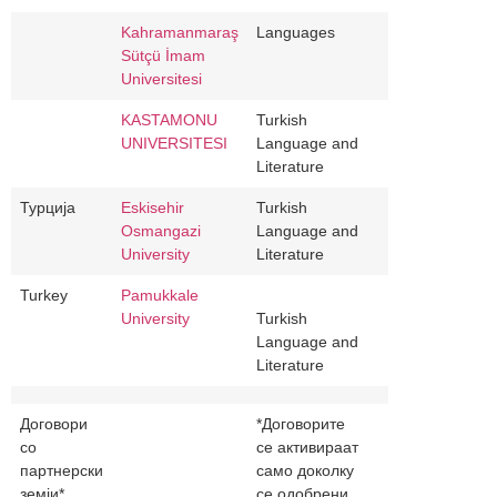
Kahramanmaraş
Languages
Sütçü İmam
Universitesi
KASTAMONU
Turkish
UNIVERSITESI
Language and
Literature
Турција
Eskisehir
Turkish
Osmangazi
Language and
University
Literature
Turkey
Pamukkale
University
Turkish
Language and
Literature
Договори
*Договорите
со
се активираат
партнерски
само доколку
земји*
се одобрени