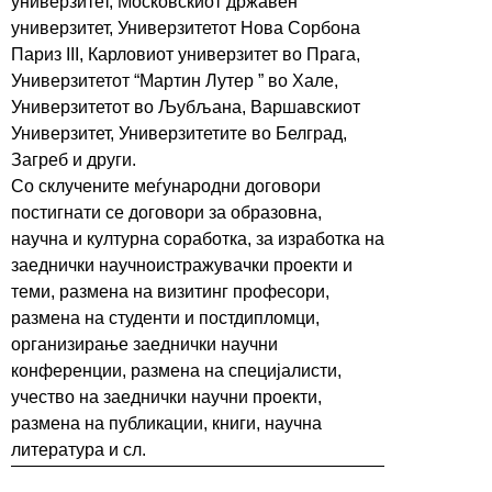
универзитет, Московскиот државен
универзитет, Универзитетот Нова Сорбона
Париз III, Карловиот универзитет во Прага,
Универзитетот “Мартин Лутер ” во Хале,
Универзитетот во Љубљана, Варшавскиот
Универзитет, Универзитетите во Белград,
Загреб
и други.
Со склучените меѓународни договори
постигнати се договори за образовн
а
,
научн
а
и културн
а
соработка, за изработка на
заеднички научноистражувачки проекти и
теми, размена на визитинг професори,
размена на студенти и постдипломци,
организирање заеднички научни
конференции, размена на специјалисти,
учество на заеднички научни проекти,
размена на публикации, книги, научна
литература и сл.